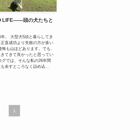
NO LIFE——頭の犬たちと
6年。 大型犬5頭と暮らしてき
、正直成功より失敗の方が多い
後悔も山ほどあります。でも、
生きてきて良かったと思ってい
ログでは、そんな私の26年間
も余すところなく詰め込...
1